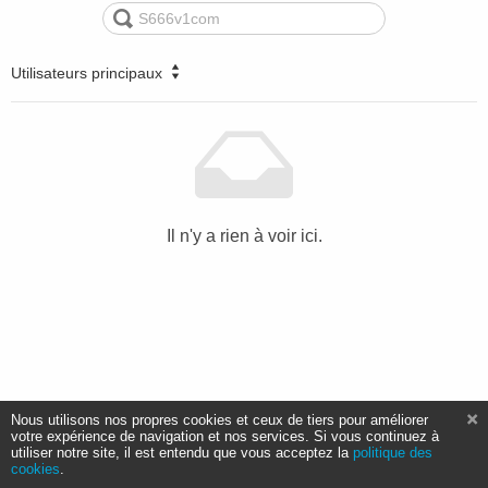
Utilisateurs principaux
Il n'y a rien à voir ici.
Nous utilisons nos propres cookies et ceux de tiers pour améliorer
votre expérience de navigation et nos services. Si vous continuez à
utiliser notre site, il est entendu que vous acceptez la
politique des
cookies
.