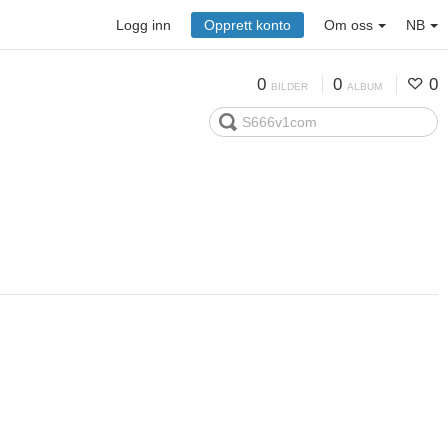
Logg inn
Opprett konto
Om oss
NB
0
0
0
BILDER
ALBUM