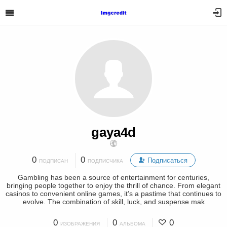
gaya4d
0
0
Подписаться
ПОДПИСАН
ПОДПИСЧИКА
Gambling has been a source of entertainment for centuries,
bringing people together to enjoy the thrill of chance. From elegant
casinos to convenient online games, it’s a pastime that continues to
evolve. The combination of skill, luck, and suspense mak
0
0
0
ИЗОБРАЖЕНИЯ
АЛЬБОМА