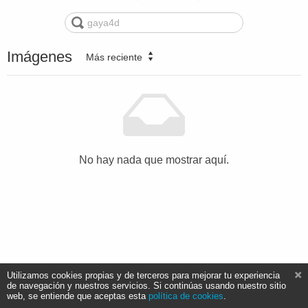
Imágenes
Más reciente
No hay nada que mostrar aquí.
Utilizamos cookies propias y de terceros para mejorar tu experiencia
de navegación y nuestros servicios. Si continúas usando nuestro sitio
web, se entiende que aceptas esta
política de cookies
.