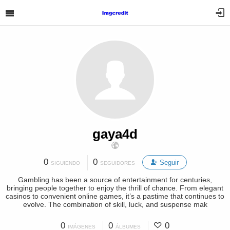
gaya4d
0
0
Seguir
SIGUIENDO
SEGUIDORES
Gambling has been a source of entertainment for centuries,
bringing people together to enjoy the thrill of chance. From elegant
casinos to convenient online games, it’s a pastime that continues to
evolve. The combination of skill, luck, and suspense mak
0
0
0
IMÁGENES
ÁLBUMES