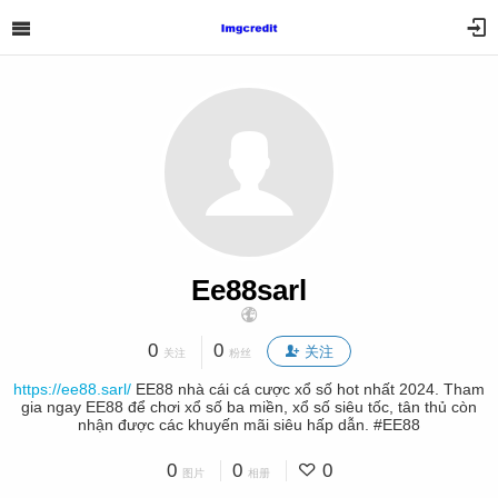
Ee88sarl
0
0
关注
关注
粉丝
https://ee88.sarl/
EE88 nhà cái cá cược xổ số hot nhất 2024. Tham
gia ngay EE88 để chơi xổ số ba miền, xổ số siêu tốc, tân thủ còn
nhận được các khuyến mãi siêu hấp dẫn. #EE88
0
0
0
图片
相册