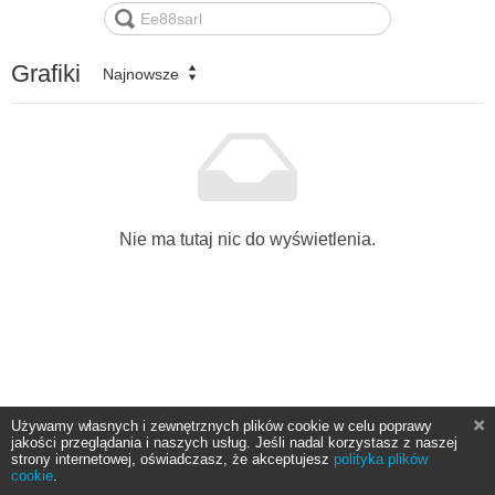
Grafiki
Najnowsze
Nie ma tutaj nic do wyświetlenia.
Używamy własnych i zewnętrznych plików cookie w celu poprawy
jakości przeglądania i naszych usług. Jeśli nadal korzystasz z naszej
strony internetowej, oświadczasz, że akceptujesz
polityka plików
cookie
.