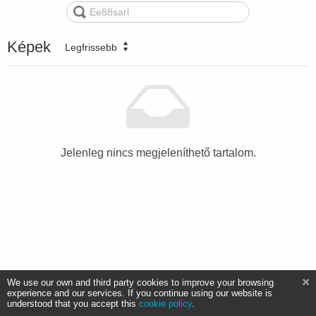
Képek
Legfrissebb
Jelenleg nincs megjeleníthető tartalom.
We use our own and third party cookies to improve your browsing
experience and our services. If you continue using our website is
understood that you accept this
cookie policy
.