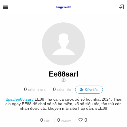
Ee88sarl
0
0
Követés
KÖVETÉSEK
KÖVETŐK
https://ee88.sarl/
EE88 nhà cái cá cược xổ số hot nhất 2024. Tham
gia ngay EE88 để chơi xổ số ba miền, xổ số siêu tốc, tân thủ còn
nhận được các khuyến mãi siêu hấp dẫn. #EE88
0
0
0
KÉP
ALBUM