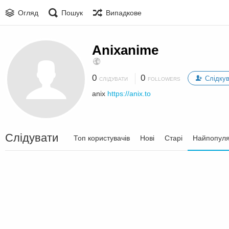
Огляд
Пошук
Випадкове
Anixanime
0
0
Слідку
СЛІДУВАТИ
FOLLOWERS
anix
https://anix.to
Слідувати
Топ користувачів
Нові
Старі
Найпопуля