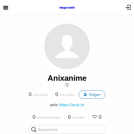
Anixanime
0
0
Volgen
VOLGEND
VOLGERS
anix
https://anix.to
0
0
0
AFBEELDINGEN
ALBUMS