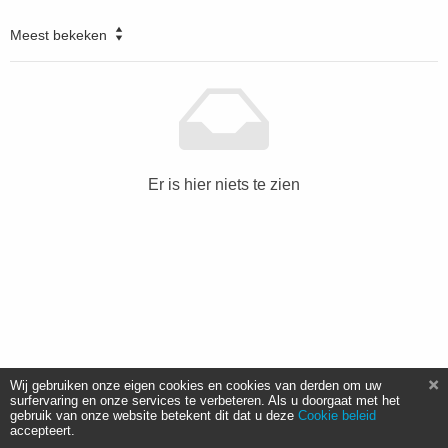
Meest bekeken
Er is hier niets te zien
Wij gebruiken onze eigen cookies en cookies van derden om uw
surfervaring en onze services te verbeteren. Als u doorgaat met het
gebruik van onze website betekent dit dat u deze
Cookie beleid
accepteert.