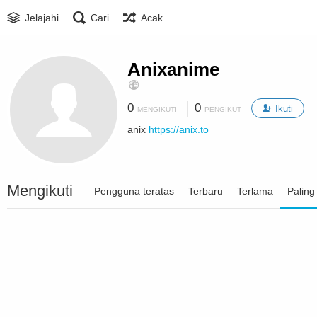
Jelajahi
Cari
Acak
Anixanime
0
0
Ikuti
MENGIKUTI
PENGIKUT
anix
https://anix.to
Mengikuti
Pengguna teratas
Terbaru
Terlama
Paling 