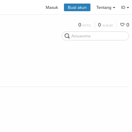
Masuk
Buat akun
Tentang
ID
0
0
0
FOTO
ALBUM