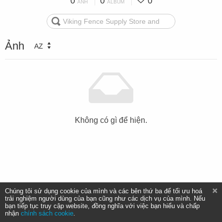
0
0
0
ẢNH
ALBUM
Ảnh
AZ
Không có gì để hiện.
Chúng tôi sử dụng cookie của mình và các bên thứ ba để tối ưu hoá
trải nghiệm người dùng của bạn cũng như các dịch vụ của mình. Nếu
bạn tiếp tục truy cập website, đồng nghĩa với việc bạn hiểu và chấp
nhận
chính sách cookie
.