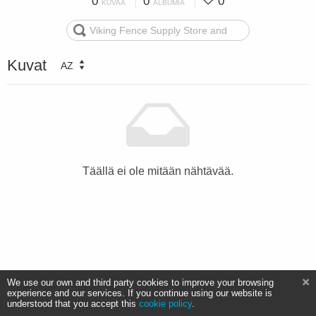
0
0
0
KUVAA
ALBUMIA
Kuvat
AZ
Täällä ei ole mitään nähtävää.
We use our own and third party cookies to improve your browsing
experience and our services. If you continue using our website is
understood that you accept this
cookie policy
.