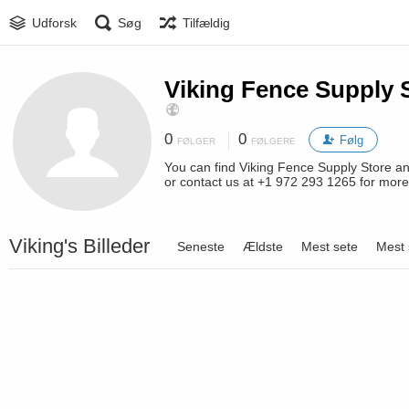
Udforsk
Søg
Tilfældig
Viking Fence Supply 
0
0
Følg
FØLGER
FØLGERE
You can find Viking Fence Supply Store a
or contact us at +1 972 293 1265 for more
Viking's Billeder
Seneste
Ældste
Mest sete
Mest 