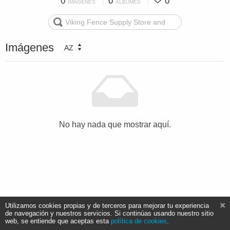
0
0
0
IMÁGENES
ÁLBUMES
Imágenes
AZ
No hay nada que mostrar aquí.
Utilizamos cookies propias y de terceros para mejorar tu experiencia
de navegación y nuestros servicios. Si continúas usando nuestro sitio
web, se entiende que aceptas esta
política de cookies
.