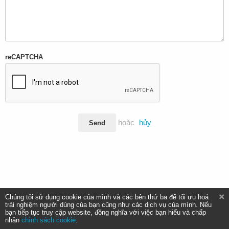
reCAPTCHA
hoặc
hủy
Send
Chúng tôi sử dụng cookie của mình và các bên thứ ba để tối ưu hoá
trải nghiệm người dùng của bạn cũng như các dịch vụ của mình. Nếu
bạn tiếp tục truy cập website, đồng nghĩa với việc bạn hiểu và chấp
nhận
chính sách cookie
.