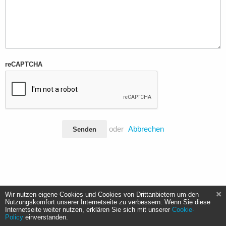
reCAPTCHA
oder
Abbrechen
Senden
Wir nutzen eigene Cookies und Cookies von Drittanbietern um den
Nutzungskomfort unserer Internetseite zu verbessern. Wenn Sie diese
Internetseite weiter nutzen, erklären Sie sich mit unserer
Cookie-
Policy
einverstanden.