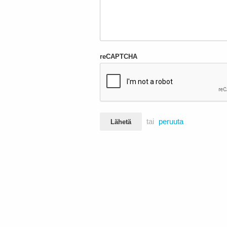
reCAPTCHA
tai
peruuta
Lähetä