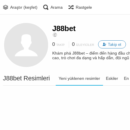
Araştır (keşfet)
Arama
Rastgele
J88bet
0
0
Takip et
TAKIP
İZLEYICILER
Khám phá J88bet – điểm đến hàng đầu cho 
cao, trò chơi đa dạng và hấp dẫn, đội ngũ
J88bet Resimleri
Yeni yüklenen resimler
Eskiler
En 