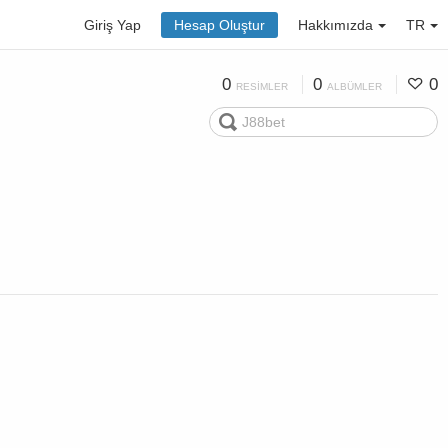
Giriş Yap
Hesap Oluştur
Hakkımızda
TR
0
0
0
RESIMLER
ALBÜMLER