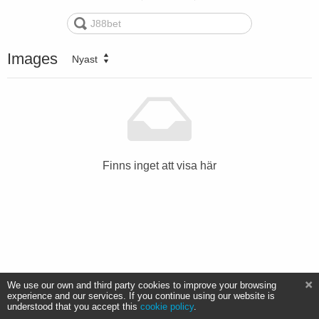
Images
Nyast
Finns inget att visa här
We use our own and third party cookies to improve your browsing
experience and our services. If you continue using our website is
understood that you accept this
cookie policy
.