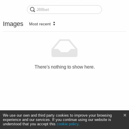
Images
Most recent
There's nothing to show here.
We use our own and third party cookies to improve your browsing
experience and our services. If you continue using our website is
understood that you accept this
cookie policy
.