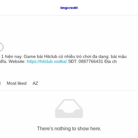
1 hiện nay. Game bài Hitclub có nhiều trò chơi đa dạng: bài mậu
 đĩa. Website:
https://hitclub.vodka/
SĐT: 0887766431 Địa ch
d
Most liked
AZ
There's nothing to show here.