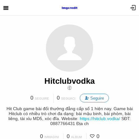
Hitclubvodka
0
0
Seguire
SEGUIRE
SEGUACI
Hit Club game bài đổi thưởng đẳng cấp số 1 hiện nay. Game bài
Hitclub có nhiều trò chơi đa dạng: bài mậu binh, bài phỏm, bài
liêng, tài xỉu MD5, xóc đĩa. Website:
https://hitclub.vodka/
SĐT:
0887766431 Địa ch
0
0
0
IMMAGINI
ALBUM