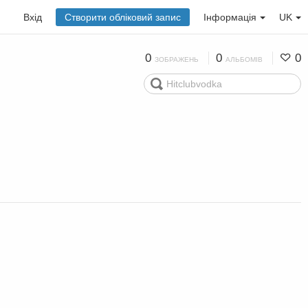
Вхід
Створити обліковий запис
Інформація
UK
0
0
0
ЗОБРАЖЕНЬ
АЛЬБОМІВ