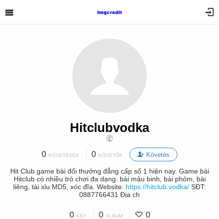
Hitclubvodka
0
0
Követés
KÖVETÉSEK
KÖVETŐK
Hit Club game bài đổi thưởng đẳng cấp số 1 hiện nay. Game bài
Hitclub có nhiều trò chơi đa dạng: bài mậu binh, bài phỏm, bài
liêng, tài xỉu MD5, xóc đĩa. Website:
https://hitclub.vodka/
SĐT:
0887766431 Địa ch
0
0
0
KÉP
ALBUM