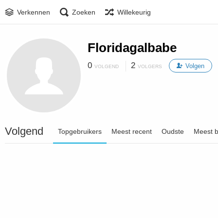
Verkennen
Zoeken
Willekeurig
Floridagalbabe
0
2
Volgen
VOLGEND
VOLGERS
Volgend
Topgebruikers
Meest recent
Oudste
Meest 