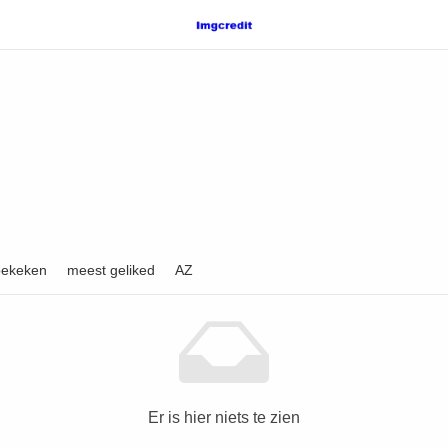
bekeken
meest geliked
AZ
Er is hier niets te zien