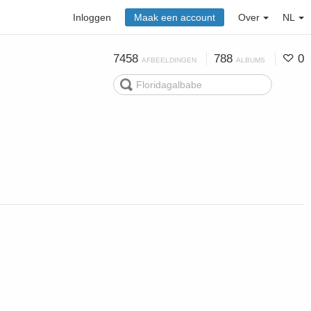
Inloggen
Maak een account
Over
NL
7458
788
0
AFBEELDINGEN
ALBUMS