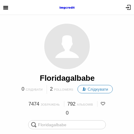
Floridagalbabe
0
2
Слідкувати
СЛІДУВАТИ
FOLLOWERS
7474
792
ЗОБРАЖЕНЬ
АЛЬБОМІВ
0