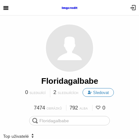
Floridagalbabe
0
2
Sledovat
SLEDUJÍCÍ
SLEDUJÍCÍCH
7474
792
0
OBRÁZKŮ
ALBA
Top uživatelé