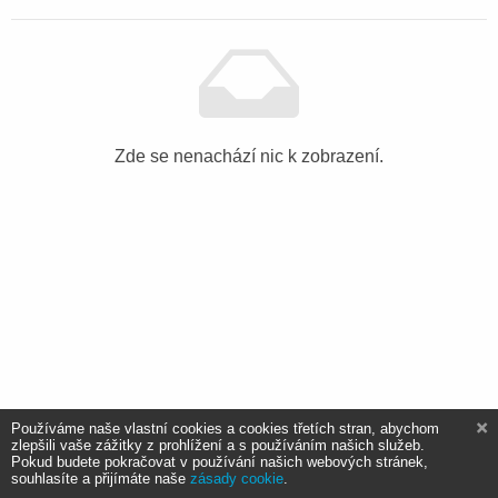
Zde se nenachází nic k zobrazení.
Používáme naše vlastní cookies a cookies třetích stran, abychom
zlepšili vaše zážitky z prohlížení a s používáním našich služeb.
Pokud budete pokračovat v používání našich webových stránek,
souhlasíte a přijímáte naše
zásady cookie
.