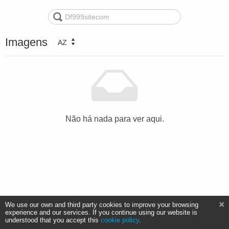
Imagens
AZ
Não há nada para ver aqui.
We use our own and third party cookies to improve your browsing
experience and our services. If you continue using our website is
understood that you accept this
cookie policy
.