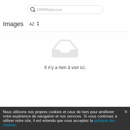
Images
AZ
Il n'y a rien à voir ici.
Nous utilisons nos propres cookies et ceux de tiers pour améliorer
votre expérience de navigation et nos services. Si vous continuez à
utiliser notre site, il est entendu que vous acceptez la
politique des
cookies
.