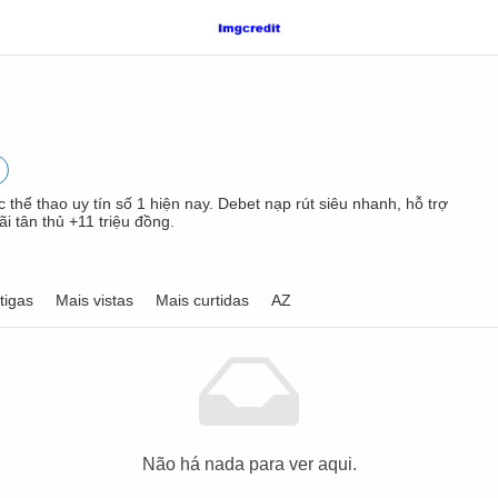
thể thao uy tín số 1 hiện nay. Debet nạp rút siêu nhanh, hỗ trợ
i tân thủ +11 triệu đồng.
tigas
Mais vistas
Mais curtidas
AZ
Não há nada para ver aqui.