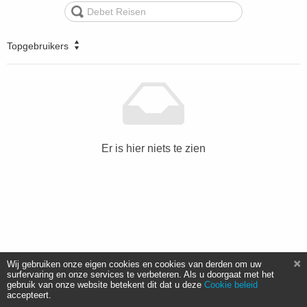
Topgebruikers
Er is hier niets te zien
Wij gebruiken onze eigen cookies en cookies van derden om uw
surfervaring en onze services te verbeteren. Als u doorgaat met het
gebruik van onze website betekent dit dat u deze
Cookie beleid
accepteert.