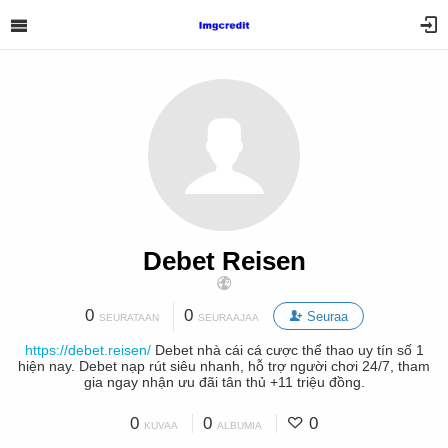
Debet Reisen
0
0
Seuraa
SEURATAAN
SEURAAJAA
https://debet.reisen/
Debet nhà cái cá cược thể thao uy tín số 1
hiện nay. Debet nạp rút siêu nhanh, hỗ trợ người chơi 24/7, tham
gia ngay nhận ưu đãi tân thủ +11 triệu đồng.
0
0
0
KUVAA
ALBUMIA