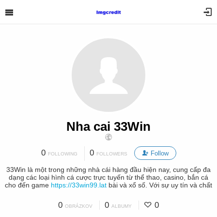
Nha cai 33Win
0
0
Follow
FOLLOWING
FOLLOWERS
33Win là một trong những nhà cái hàng đầu hiện nay, cung cấp đa
dạng các loại hình cá cược trực tuyến từ thể thao, casino, bắn cá
cho đến game
https://33win99.lat
bài và xổ số. Với sự uy tín và chất
0
0
0
OBRÁZKOV
ALBUMY