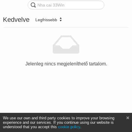
Kedvelve
Legfrissebb
Jelenleg nincs megjeleníthető tartalom.
We use our own and third party cookies to improve your browsing
experience and our services. If you continue using our website is
understood that you accept this
cookie policy
.