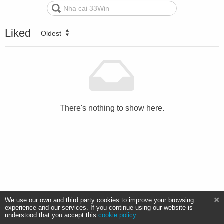
Liked
Oldest
There's nothing to show here.
We use our own and third party cookies to improve your browsing
experience and our services. If you continue using our website is
understood that you accept this
cookie policy
.