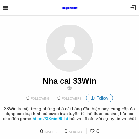
Nha cai 33Win
0
0
Follow
FOLLOWING
FOLLOWERS
33Win là một trong những nhà cái hàng đầu hiện nay, cung cấp đa
dạng các loại hình cá cược trực tuyến từ thể thao, casino, bắn cá
cho đến game
https://33win99.lat
bài và xổ số. Với sự uy tín và chất
0
0
0
IMAGES
ALBUMS