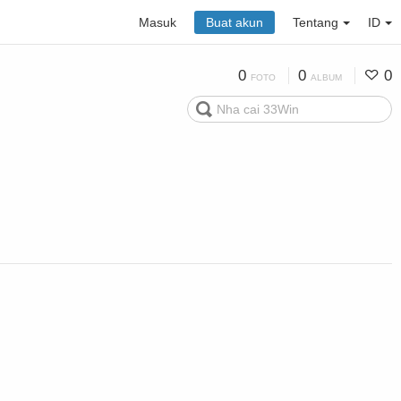
Masuk
Buat akun
Tentang
ID
0
0
0
FOTO
ALBUM