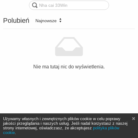
Polubień
Najnowsze
Nie ma tutaj nic do wyświetlenia.
Używamy własnych i zewnętrznych plików cookie w celu poprawy
jakości przeglądania i naszych usług. Jeśli nadal korzystasz z naszej
strony internetowej, oświadczasz, że akceptujesz
polityka plików
cookie
.