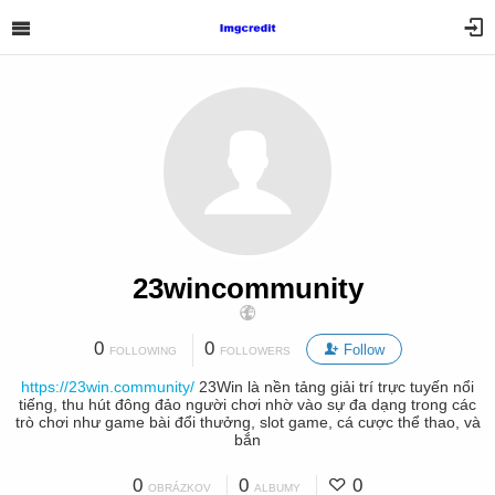
23wincommunity
0
0
Follow
FOLLOWING
FOLLOWERS
https://23win.community/
23Win là nền tảng giải trí trực tuyến nổi
tiếng, thu hút đông đảo người chơi nhờ vào sự đa dạng trong các
trò chơi như game bài đổi thưởng, slot game, cá cược thể thao, và
bắn
0
0
0
OBRÁZKOV
ALBUMY