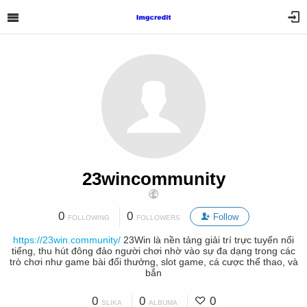
23wincommunity
0
0
Follow
FOLLOWING
FOLLOWERS
https://23win.community/
23Win là nền tảng giải trí trực tuyến nổi
tiếng, thu hút đông đảo người chơi nhờ vào sự đa dạng trong các
trò chơi như game bài đổi thưởng, slot game, cá cược thể thao, và
bắn
0
0
0
SLIKA
ALBUMA