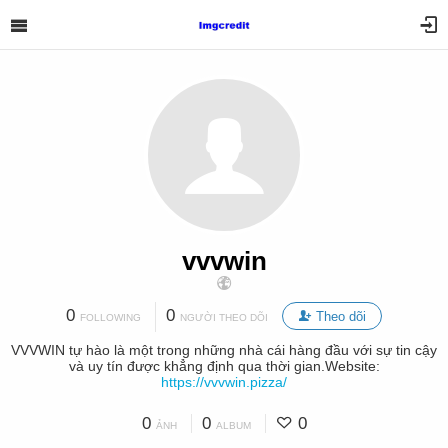
vvvwin
0
0
Theo dõi
FOLLOWING
NGƯỜI THEO DÕI
VVVWIN tự hào là một trong những nhà cái hàng đầu với sự tin cậy
và uy tín được khẳng định qua thời gian.Website:
https://vvvwin.pizza/
0
0
0
ẢNH
ALBUM