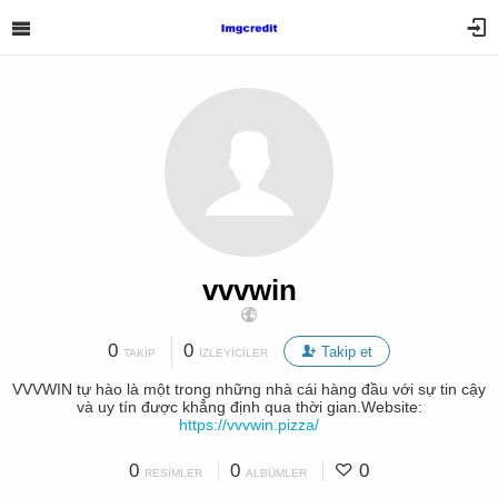
vvvwin
0
0
Takip et
TAKIP
İZLEYICILER
VVVWIN tự hào là một trong những nhà cái hàng đầu với sự tin cậy
và uy tín được khẳng định qua thời gian.Website:
https://vvvwin.pizza/
0
0
0
RESIMLER
ALBÜMLER