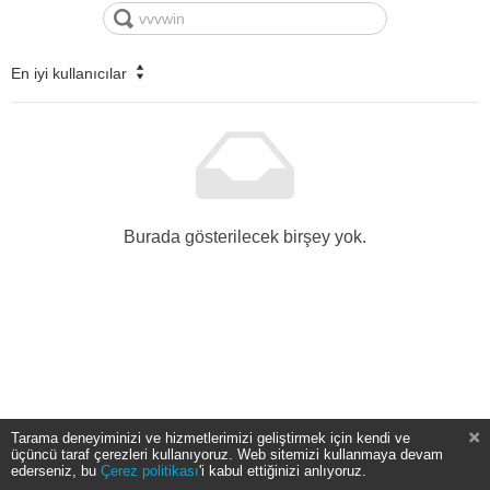
En iyi kullanıcılar
Burada gösterilecek birşey yok.
Tarama deneyiminizi ve hizmetlerimizi geliştirmek için kendi ve
üçüncü taraf çerezleri kullanıyoruz. Web sitemizi kullanmaya devam
ederseniz, bu
Çerez politikası
'i kabul ettiğinizi anlıyoruz.