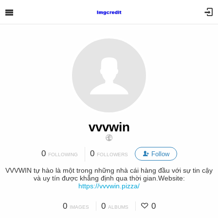
vvvwin
0
0
Follow
FOLLOWING
FOLLOWERS
VVVWIN tự hào là một trong những nhà cái hàng đầu với sự tin cậy
và uy tín được khẳng định qua thời gian.Website:
https://vvvwin.pizza/
0
0
0
IMAGES
ALBUMS