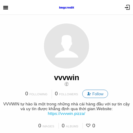
vvvwin
0
0
Follow
FOLLOWING
FOLLOWERS
VVVWIN tự hào là một trong những nhà cái hàng đầu với sự tin cậy
và uy tín được khẳng định qua thời gian.Website:
https://vvvwin.pizza/
0
0
0
IMAGES
ALBUMS