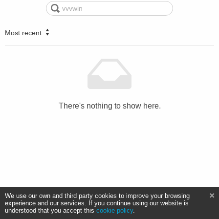
Most recent
There's nothing to show here.
We use our own and third party cookies to improve your browsing
experience and our services. If you continue using our website is
understood that you accept this
cookie policy
.