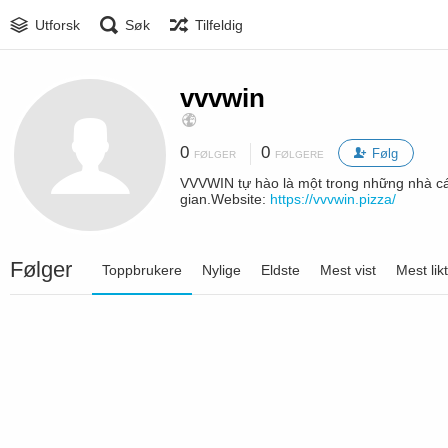
Utforsk
Søk
Tilfeldig
vvvwin
0
0
Følg
FØLGER
FØLGERE
VVVWIN tự hào là một trong những nhà cái
gian.Website:
https://vvvwin.pizza/
Følger
Toppbrukere
Nylige
Eldste
Mest vist
Mest likt