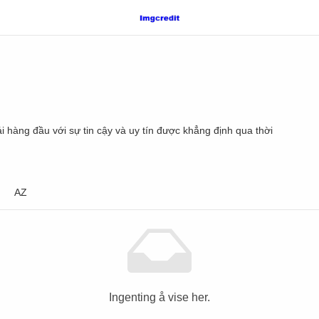
 hàng đầu với sự tin cậy và uy tín được khẳng định qua thời
AZ
Ingenting å vise her.