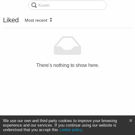
Liked
Most recent
There's nothing to show here.
We use our own and third party cookies to improve your browsing
experience and our services. If you continue using our website is
understood that you accept this
cookie policy
.