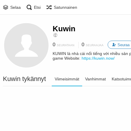
Selaa
Etsi
Satunnainen
Kuwin
0
0
Seuraa
SEURATAAN
SEURAAJAA
KUWIN là nhà cái nổi tiếng với nhiều sản p
game Website:
https://kuwin.now/
Kuwin tykännyt
Viimeisimmät
Vanhimmat
Katsotuim