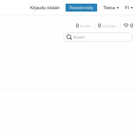
Kirjaudu sisään
Rekisteröidy
Tietoa
FI
0
0
0
KUVAA
ALBUMIA