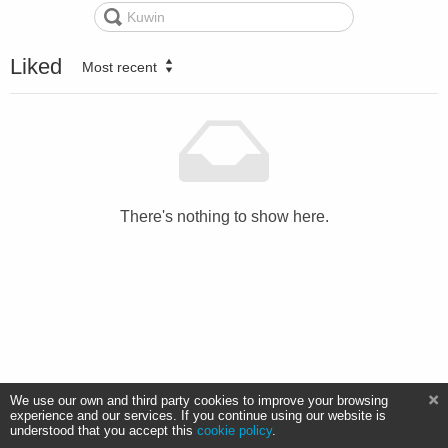
Liked
Most recent
There's nothing to show here.
We use our own and third party cookies to improve your browsing
experience and our services. If you continue using our website is
understood that you accept this
cookie policy
.