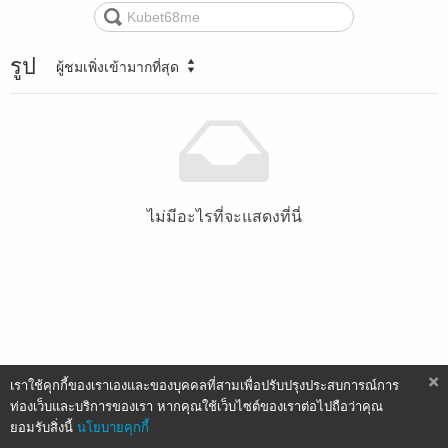
รูป
ผู้ชมเพิ่งเข้ามากที่สุด
ไม่มีอะไรที่จะแสดงที่นี่
เราใช้คุกกี้ของเราเองและของบุคคลที่สามเพื่อปรับปรุงประสบการณ์การ
ท่องเว็บและบริการของเรา หากคุณใช้เว็บไซต์ของเราต่อไปถือว่าคุณ
ยอมรับสิ่งนี้
นโยบายคุกกี้