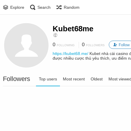
Explore
Search
Random
Kubet68me
0
0
Follow
FOLLOWING
FOLLOWERS
https://kubet68.me/
Kubet nhà cái casino 
được nhiều cược thủ yêu thích, ưu điểm nạ
Followers
Top users
Most recent
Oldest
Most viewe