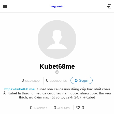
Kubet68me
0
0
Seguir
SIGUIENDO
SEGUIDORES
https://kubet68.me/
Kubet nhà cái casino đẳng cấp bậc nhất châu
Á. Kubet là thương hiệu cá cược lâu năm được nhiều cược thủ yêu
thích, ưu điểm nạp rút vô tư, cskh 24/7. #Kubet
0
0
0
IMÁGENES
ÁLBUMES